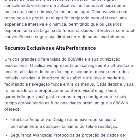
consolidando-se como um aplicativo indispensável para quem
busca qualidade e inovação em um só lugar. Desenvolvido com
tecnologia de ponta, este app foi projetado para oferecer uma
experiência imersiva e dinâmica, permitindo que os usuários
explorem uma vasta gama de funcionalidades interativas com total
conveniência e segurança diretamente de seus smartphones.
Recursos Exclusivos e Alta Performance
Um dos grandes diferenciais do 888WIN é a sua otimização
excepcional. O aplicativo apresenta um carregamento ultraveloz e
uma estabilidade de conexão impressionante, mesmo em redes
móveis variadas. A interface do usuário é intuitiva e moderna,
facilitando a navegação fluida entre os menus. Cada detalhe visual
foi pensado para proporcionar conforto visual e agilidade,
garantindo que você gaste menos tempo configurando e mais
tempo aproveitando as funcionalidades premium que o 888WIN
oferece.
Interface Adaptativa: Design responsivo que se ajusta
perfeitamente a qualquer tamanho de tela e resolução.
Segurança Avançada: Protocolos de proteção de dados de