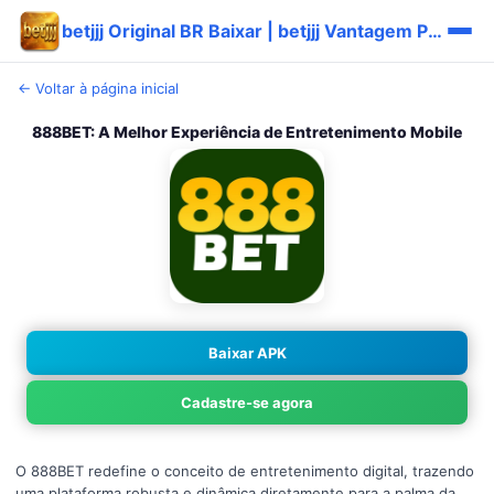
betjjj Original BR Baixar | betjjj Vantagem Pix ⭐
← Voltar à página inicial
888BET: A Melhor Experiência de Entretenimento Mobile
Baixar APK
Cadastre-se agora
O 888BET redefine o conceito de entretenimento digital, trazendo
uma plataforma robusta e dinâmica diretamente para a palma da